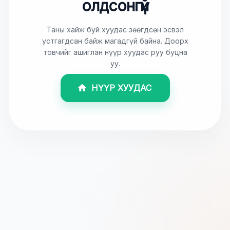
олдсонгүй
Таны хайж буй хуудас зөөгдсөн эсвэл
устгагдсан байж магадгүй байна. Доорх
товчийг ашиглан нүүр хуудас руу буцна
уу.
НҮҮР ХУУДАС