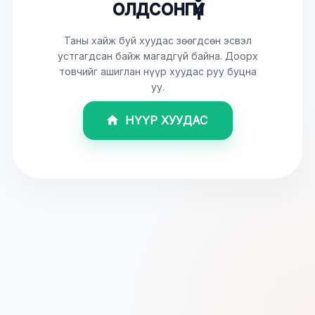
олдсонгүй
Таны хайж буй хуудас зөөгдсөн эсвэл
устгагдсан байж магадгүй байна. Доорх
товчийг ашиглан нүүр хуудас руу буцна
уу.
НҮҮР ХУУДАС